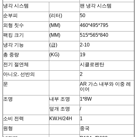
냉각 시스템
팬 냉각 시스템
순부피
(리터)
50
외형 칫수
(MM)
460*495*795
팩킹 크기
(MM)
515*565*840
냉각 기능
(급)
2-10
총 중량
(KG)
19
전기 절연체
시클로펜탄
아니오. 선반의
2
문
AR 가스 내부와 이중 레
이어
조명
내부 조명
1*8W
덮개 조명
/
소비 전력
KW.H/24H
1
원형
중국