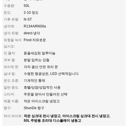
수용량:
50L
온도:
2-10 정도
기후 유형:
N-ST
냉각제:
R134A/R600a
냉각 유형:
direct 냉각
유형을 녹이
Frost 자유로운
십시오:
안 물자:
돋을새김된 알루미늄
외부 몸:
분말 입히는 강철
유리제 문:
각자 결산 안전 유리 문
실내 빛:
수평한 형광성은, LED 선택적입니다
온도 조종:
기계적인 통제
일반 용도:
호텔/상점/상업적인 사용
스티커:
주문을 받아서 만들어진 선택
제품 이름:
작은 아이스크림 냉장고
항구:
ShunDe 항구
작은 싱크대 전시 냉장고
아이스크림 싱크대 전시 냉장고
하이 라이트:
,
,
50L 주방용 조리대 디스플레이 냉동고