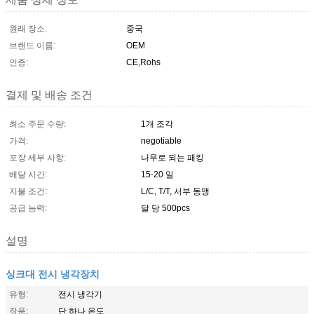
원래 장소:
중국
브랜드 이름:
OEM
인증:
CE,Rohs
결제 및 배송 조건
최소 주문 수량:
1개 조각
가격:
negotiable
포장 세부 사항:
나무로 되는 패킹
배달 시간:
15-20 일
지불 조건:
L/C, T/T, 서부 동맹
공급 능력:
달 당 500pcs
설명
싱크대 전시 냉각장치
유형:
전시 냉각기
작풍:
단 하나 온도