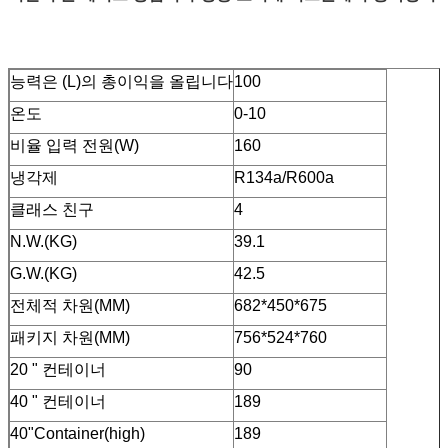
능력은 (L)의 총이익을 올립니다
100
온도
0-10
비율 입력 전원(W)
160
냉각제
R134a/R600a
클래스 친구
4
N.W.(KG)
39.1
G.W.(KG)
42.5
전체적 차원(MM)
682*450*675
패키지 차원(MM)
756*524*760
20 " 컨테이너
90
40 " 컨테이너
189
40"Container(high)
189