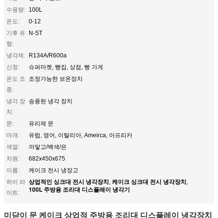
수용량:
100L
온도:
0-12
기후 유
N-ST
형:
냉각제:
R134A/R600a
신청:
슈퍼마켓, 빵집, 상점, 빵 가게
온도 조
조정가능한 보온장치
종:
냉각 장
송풍된 냉각 장치
치:
문:
유리제 문
마개:
유럽, 영어, 이탈리아, Ameirca, 아프리카
색깔:
까맣고/백색/은
차원:
682x450x675
이름:
케이크 전시 냉장고
상업적인 싱크대 전시 냉각장치
케이크 싱크대 전시 냉각장치
하이 라
,
,
100L 주방용 조리대 디스플레이 냉각기
이트:
미닫이 문 케이크 상업적 주방용 조리대 디스플레이 냉각장치