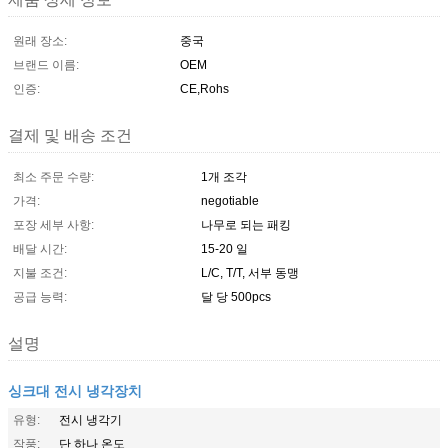
원래 장소:
중국
브랜드 이름:
OEM
인증:
CE,Rohs
결제 및 배송 조건
최소 주문 수량:
1개 조각
가격:
negotiable
포장 세부 사항:
나무로 되는 패킹
배달 시간:
15-20 일
지불 조건:
L/C, T/T, 서부 동맹
공급 능력:
달 당 500pcs
설명
싱크대 전시 냉각장치
유형:
전시 냉각기
작풍:
단 하나 온도